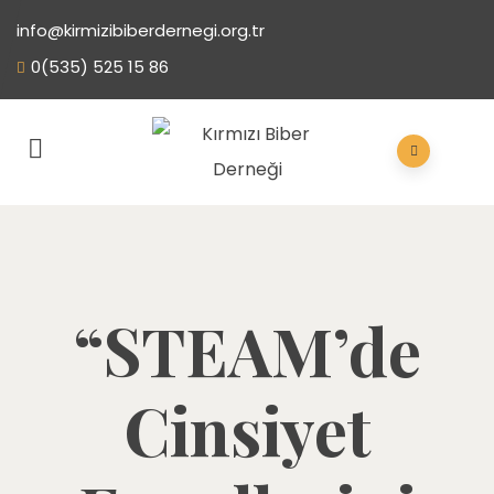
info@kirmizibiberdernegi.org.tr
0(535) 525 15 86
“STEAM’de
Cinsiyet