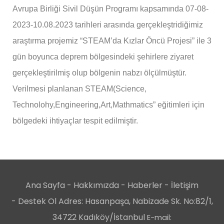
Avrupa Birliği Sivil Düşün Programı kapsamında 07-08-
2023-10.08.2023 tarihleri arasında gerçekleştridiğimiz
araştırma projemiz “STEAM’da Kızlar Öncü Projesi” ile 3
gün boyunca deprem bölgesindeki şehirlere ziyaret
gerçekleştirilmiş olup bölgenin nabzı ölçülmüştür.
Verilmesi planlanan STEAM(Science,
Technolohy,Engineering,Art,Mathmatics” eğitimleri için
bölgedeki ihtiyaçlar tespit edilmiştir.
Ana Sayfa
-
Hakkımızda
-
Haberler
-
İletişim
-
Destek Ol
Adres: Hasanpaşa, Nabizade Sk. No:82/1,
34722 Kadıköy/İstanbul
E-mail: